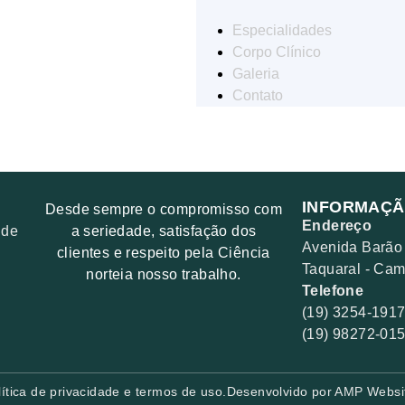
Especialidades
Corpo Clínico
Galeria
Contato
INFORMAÇÃ
Desde sempre o compromisso com
Endereço
 de
a seriedade, satisfação dos
Avenida Barão 
clientes e respeito pela Ciência
Taquaral - Ca
norteia nosso trabalho.
Telefone
(19) 3254-191
(19) 98272-01
lítica de privacidade e termos de uso.
Desenvolvido por AMP Websi