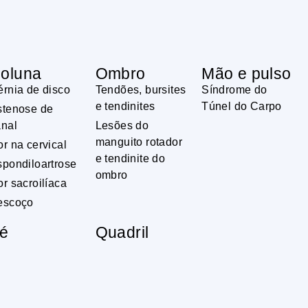
oluna
Ombro
Mão e pulso
rnia de disco
Tendões, bursites
Síndrome do
e tendinites
Túnel do Carpo
stenose de
anal
Lesões do
manguito rotador
r na cervical
e tendinite do
pondiloartrose
ombro
r sacroilíaca
escoço
é
Quadril