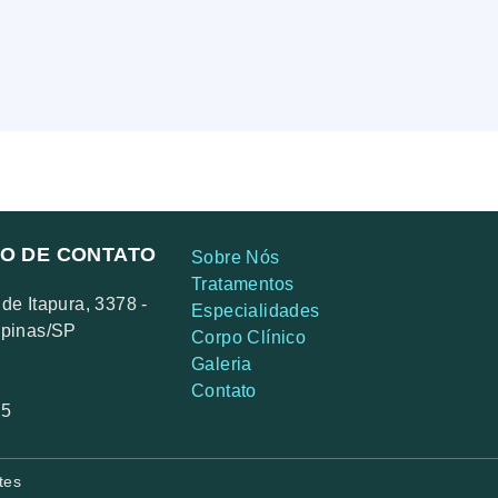
O DE CONTATO
Sobre Nós
Tratamentos
de Itapura, 3378 -
Especialidades
mpinas/SP
Corpo Clínico
Galeria
7
Contato
55
tes