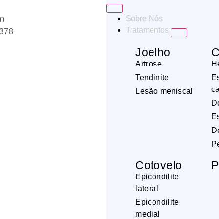
Sobre Nós
00
Tratamentos
3378
Joelho
C
Artrose
Hé
Tendinite
E
c
Lesão meniscal
Do
Es
Do
P
Cotovelo
P
Epicondilite
lateral
Epicondilite
medial